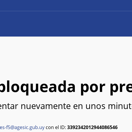
e bloqueada por pr
tentar nuevamente en unos minut
es-f5@agesic.gub.uy
con el ID:
3392342012944086546