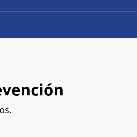
evención
os.